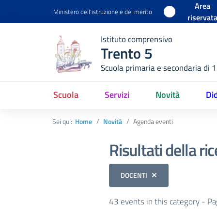
Area
Ministero dell'istruzione e del merito
riservat
Istituto comprensivo
Trento 5
Scuola primaria e secondaria di 
Scuola
Servizi
Novità
Did
Sei qui:
Home
Novità
Agenda eventi
Risultati della ri
DOCENTI
43 events in this category
- Pa