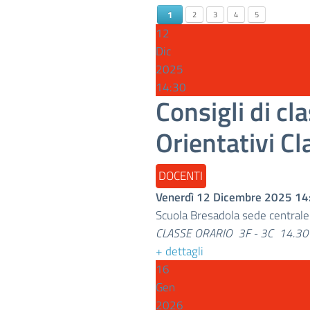
1
2
3
4
5
12
Dic
2025
14:30
Consigli di c
Orientativi Cl
DOCENTI
Venerdì 12 Dicembre 2025
14
Scuola Bresadola sede central
CLASSE ORARIO 3F - 3C 14.30 -
+ dettagli
16
Gen
2026