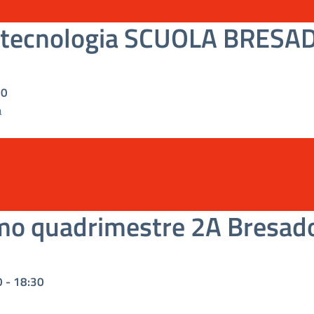
 tecnologia SCUOLA BRESA
30
a
mo quadrimestre 2A Bresad
0
-
18:30