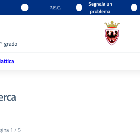
Segnala un
P.E.C.
a
problema
1° grado
attica
cerca
gina 1 / 5