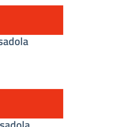
sadola
esadola