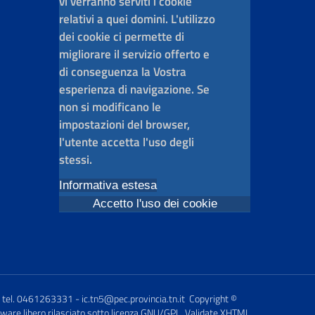
vi verranno serviti i cookie
relativi a quei domini. L'utilizzo
dei cookie ci permette di
migliorare il servizio offerto e
di conseguenza la Vostra
esperienza di navigazione. Se
non si modificano le
impostazioni del browser,
l'utente accetta l'uso degli
stessi.
Informativa estesa
Accetto l'uso dei cookie
 tel. 0461263331 - ic.tn5@pec.provincia.tn.it Copyright ©
ware libero rilasciato sotto licenza GNU/GPL. Validate XHTML