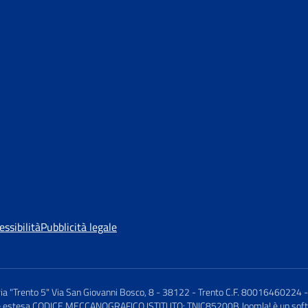
essibilità
Pubblicità legale
ria "Trento 5" Via San Giovanni Bosco, 8 - 38122 - Trento C.F. 80016460224 -
cookie estesa CODICE MECCANOGRAFICO ISTITUTO: TNIC85200B Joomla! è un soft