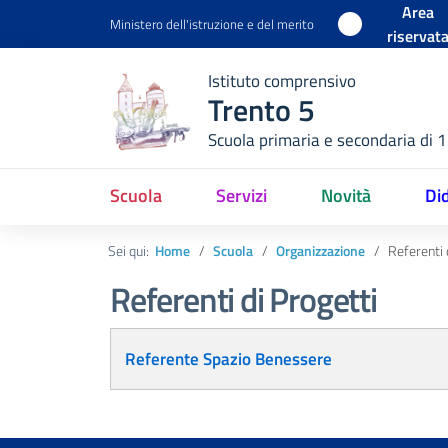
Area
Ministero dell'istruzione e del merito
riservat
Istituto comprensivo
Trento 5
Scuola primaria e secondaria di 
Scuola
Servizi
Novità
Did
Sei qui:
Home
Scuola
Organizzazione
Referenti 
Referenti di Progetti
Articoli
Referente Spazio Benessere