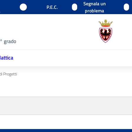
Segnala un
P.E.C.
a
problema
1° grado
attica
di Progetti