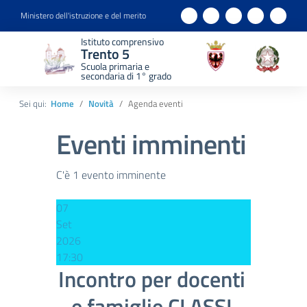
Ministero dell'istruzione e del merito
Istituto comprensivo
Trento 5
Scuola primaria e
secondaria di 1° grado
Sei qui:
Home
Novità
Agenda eventi
Eventi imminenti
C'è 1 evento imminente
07
Set
2026
17:30
Incontro per docenti
e famiglie CLASSI