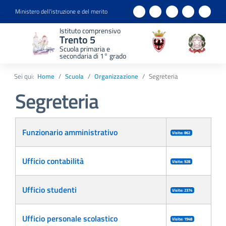
Ministero dell'istruzione e del merito
Istituto comprensivo
Trento 5
Scuola primaria e
secondaria di 1° grado
Sei qui:
Home
Scuola
Organizzazione
Segreteria
Segreteria
Articoli
Funzionario amministrativo
Visite: 862
Ufficio contabilità
Visite: 928
Ufficio studenti
Visite: 2374
Ufficio personale scolastico
Visite: 1948