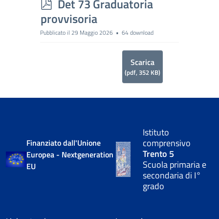
p
Det 73 Graduatoria
d
provvisoria
f
Pubblicato il 29 Maggio 2026
64 download
Scarica
(
pdf,
352 KB
)
Istituto
comprensivo
Finanziato dall'Unione
Trento 5
Europea - Nextgeneration
Scuola primaria e
EU
secondaria di I°
grado