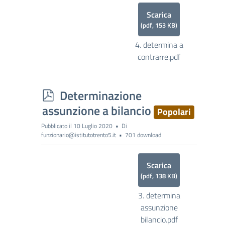
Scarica
(
pdf,
153 KB
)
4. determina a
contrarre.pdf
p
Determinazione
d
assunzione a bilancio
Popolari
f
Pubblicato il 10 Luglio 2020
Di
funzionario@istitutotrento5.it
701 download
Scarica
(
pdf,
138 KB
)
3. determina
assunzione
bilancio.pdf