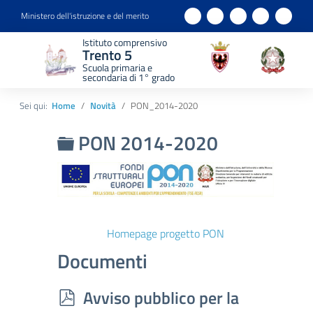
Ministero dell'istruzione e del merito
Istituto comprensivo
Trento 5
Scuola primaria e
secondaria di 1° grado
Sei qui:
Home
Novità
PON_2014-2020
Cartella
PON 2014-2020
Homepage progetto PON
Documenti
p
Avviso pubblico per la