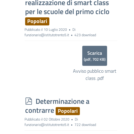
d
realizzazione di smart class
f
per le scuole del primo ciclo
Popolari
Pubblicato il 10 Luglio 2020
Di
funzionario@istitutotrento5.it
423 download
Scarica
(
pdf,
702 KB
)
Avviso pubblico smart
class .pdf
p
Determinazione a
d
contrarre
Popolari
f
Pubblicato il 02 Ottobre 2020
Di
funzionario@istitutotrento5.it
722 download