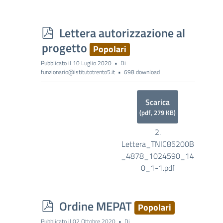
p
Lettera autorizzazione al
d
progetto
Popolari
f
Pubblicato il 10 Luglio 2020
Di
funzionario@istitutotrento5.it
698 download
Scarica
(
pdf,
279 KB
)
2.
Lettera_TNIC85200B
_4878_1024590_14
0_1-1.pdf
p
Ordine MEPAT
Popolari
d
Pubblicato il 02 Ottobre 2020
Di