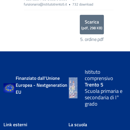
funzionario@istitutotrento5.it
732 download
f
Scarica
(
pdf,
298 KB
)
5. ordine.pdf
Istituto
comprensivo
Finanziato dall'Unione
Trento 5
Europea - Nextgeneration
Scuola primaria e
EU
secondaria di I°
grado
Link esterni
La scuola