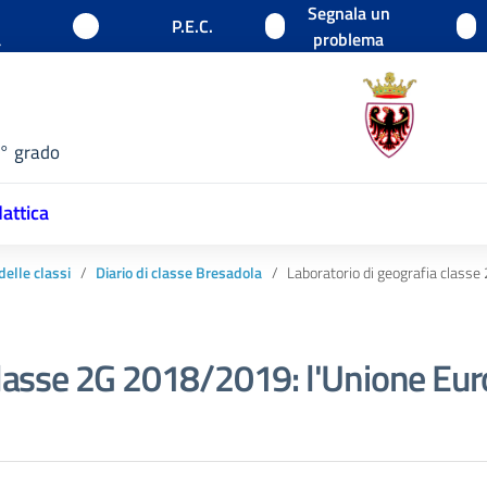
Segnala un
P.E.C.
a
problema
1° grado
attica
 delle classi
Diario di classe Bresadola
Laboratorio di geografia class
 classe 2G 2018/2019: l'Unione Eu