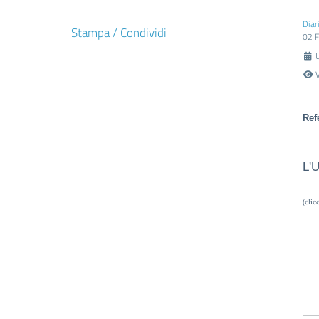
Diar
Stampa / Condividi
02 F
Ref
L'U
(clic