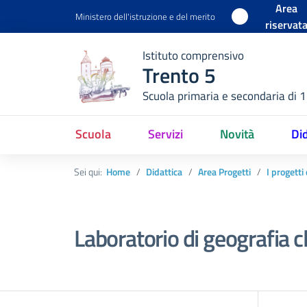
Area
Ministero dell'istruzione e del merito
riservat
Istituto comprensivo
Trento 5
Scuola primaria e secondaria di 
Scuola
Servizi
Novità
Did
Sei qui:
Home
Didattica
Area Progetti
I progetti
Laboratorio di geografia