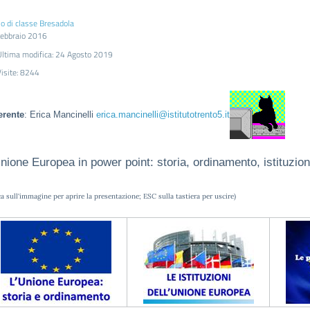
io di classe Bresadola
ebbraio 2016
Ultima modifica: 24 Agosto 2019
Visite: 8244
erente
: Erica Mancinelli
erica.mancinelli@istitutotrento5.it
nione Europea in power point: storia, ordinamento, istituzion
ca sull'immagine per aprire la presentazione; ESC sulla tastiera per uscire)